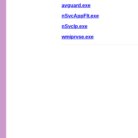
avguard.exe
nSvcAppFlt.exe
nSvcIp.exe
wmiprvse.exe